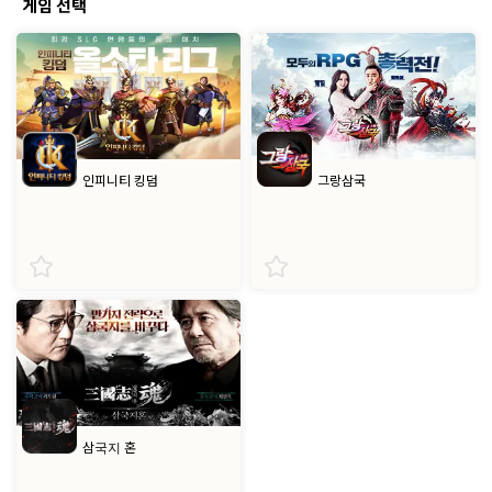
게임 선택
인피니티 킹덤
그랑삼국
삼국지 혼